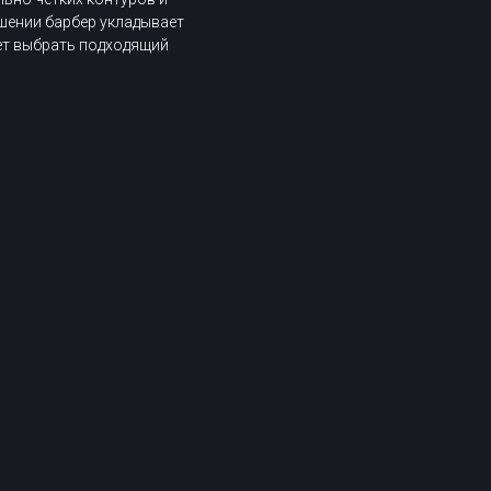
ршении барбер укладывает
ет выбрать подходящий