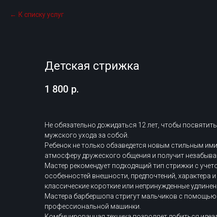
К списку услуг
Детская стрижка
1 800
р.
Не обязательно дожидаться 12 лет, чтобы посвятит
мужского ухода за собой.
Ребенок не только обзаведется новым стильным имид
атмосферу дружеского общения и получит незабыва
Мастер рекомендует подходящий тип стрижки с учет
особенностей внешности, предпочтений, характера 
классические короткие или непринужденные удлинен
Мастера барбершопа стригут мальчиков с помощью
профессиональной машинки.
Комбинированная техника позволяет добиться идеал