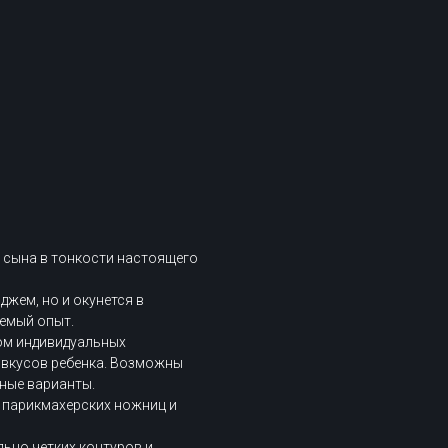
ь сына в тонкости настоящего
жем, но и окунется в
емый опыт.
ом индивидуальных
и вкусов ребенка. Возможны
ные варианты.
 парикмахерских ножниц и
ьно четких контуров и