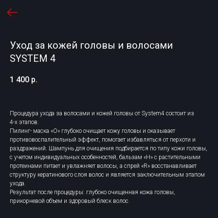
Уход за кожей головы и волосами
SYSTEM 4
1 400
р.
Процедура ухода за волосами и кожей головы от System4 состоит из
4-х этапов.
Пилинг- маска «О» глубоко очищает кожу головы и оказывает
противовоспалительный эффект, помогает избавляться от перхоти и
раздражений. Шампунь для очищения подбирается по типу кожи головы,
с учетом индивидуальных особенностей, бальзам «Н» с растительными
протеинами питает и увлажняет волосы, а спрей «R» восстанавливает
структуру кератинового слоя волос и является заключительным этапом
ухода.
Результат после процедуры: глубоко очищенная кожа головы,
прикорневой объем и здоровый блеск волос.