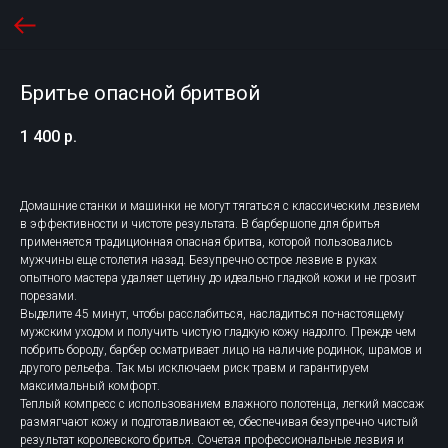
Бритье опасной бритвой
1 400
р.
Домашние станки и машинки не могут тягаться с классическим лезвием
в эффективности и чистоте результата. В барбершопе для бритья
применяется традиционная опасная бритва, которой пользовались
мужчины еще столетия назад. Безупречно острое лезвие в руках
опытного мастера удаляет щетину до идеально гладкой кожи и не грозит
порезами.
Выделите 45 минут, чтобы расслабиться, насладиться по-настоящему
мужским уходом и получить чистую гладкую кожу надолго. Прежде чем
побрить бороду, барбер осматривает лицо на наличие родинок, шрамов и
другого рельефа. Так мы исключаем риск травм и гарантируем
максимальный комфорт.
Теплый компресс с использованием влажного полотенца, легкий массаж
размягчают кожу и подготавливают ее, обеспечивая безупречно чистый
результат королевского бритья. Сочетая профессиональные лезвия и