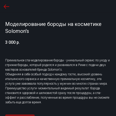
Моделирование бороды на косметике
Solomon's
3 000
р.
Премиальное спа-моделирование бороды - уникальный сервис по уходу и
стрижке бороды, который родился и развивался в Риме с подачи двух
мастеров основателей бренда Solomon's.
Объединяя в себе особый подход к каждому гостю, высокий уровень
итальянского сервиса и качественную премиальную косметику, эта
услуга уже завоевала популярность у мужчин во многих странах мира.
Преимущество услуги- моментальный видимый результат: борода
становится здоровой и шелковистой сразу после процедуры, а спа-
эффект и расслабление, полученные во время процедуры вы не сможете
забыть еще долгое время.