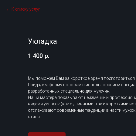
К списку услуг
Укладка
1 400
р.
Мы поможем Вам за короткое время подготовиться
Придадим форму волосам с использованием специал
разработанных специально для мужчин.
Наши мастера показывают неизменный профессиона
видами укладок (как с длинными, так и короткими во
отслеживают современные тенденции в части мужск
стиля.