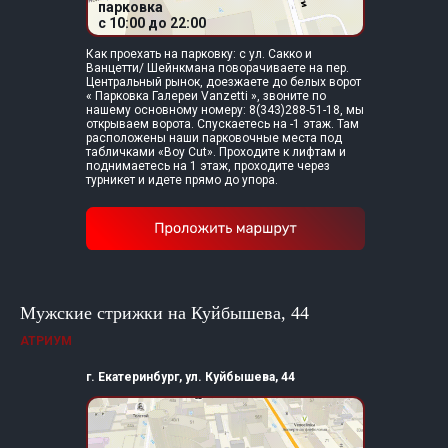
парковка
c 10:00 до 22:00
Как проехать на парковку: с ул. Сакко и
Ванцетти/ Шейнкмана поворачиваете на пер.
Центральный рынок, доезжаете до белых ворот
« Парковка Галереи Vanzetti », звоните по
нашему основному номеру: 8(343)288-51-18, мы
открываем ворота. Спускаетесь на -1 этаж. Там
расположены наши парковочные места под
табличками «Boy Cut». Проходите к лифтам и
поднимаетесь на 1 этаж, проходите через
турникет и идете прямо до упора.
Политика конфиденциальности
©
2021 Сеть барбершопов Boy Cut
Мужские стрижки на Куйбышева, 44
+7 (343) 288 51 18
АТРИУМ
Как проехать до
Ванцетти
Атриум
г. Екатеринбург, ул. Куйбышева, 44
19/05