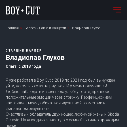
Главная
»
Барберы Cакко и Ванцетти
»
Владислав Глухов
СТАРШИЙ БАРБЕР
Владислав Глухов
Опыт: с 2018 года
Я уже работал в Boy Cut с 2019 по 2021 год, был вынужден
уйти, но очень хотел вернуться. И у меня получилось!
Люблю наблюдать искреннюю улыбку гостя, привнося
положительные эмоции через стрижку. Перфикционизм
заставляет меня добиваться идеальной геометрии в
финальном результате.
Счастливый обладатель двух кошек, любимой жены и Skoda
Octavia. На выходных зачастую с семьей активно проводим
время.