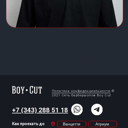
+7 (343) 288 51 18
Как проехать до
Ванцетти
Атриум
19/05
Барбершоп Boy Cut на Куйбышева Валех Дадашов